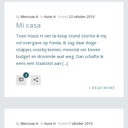
By
Mevrouw H.
In
Huize H.
Posted
23 oktober 2016
Mi casa
Toen Huize H net te koop stond stortte ik mij
vol overgave op Funda. Ik zag daar énige
stulpjes voorbij komen, meestal ver boven
budget en droomde wat weg. Dan schafte ik
eens een Staatslot aan [...]
2
READ MORE
By
Mevrouw H.
In
Huize H.
Posted
1 oktober 2016