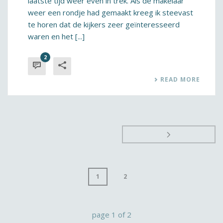
laatste tijd weer even in trek. Als de makelaar
weer een rondje had gemaakt kreeg ik steevast
te horen dat de kijkers zeer geïnteresseerd
waren en het [...]
2
READ MORE
1
2
page
1
of
2