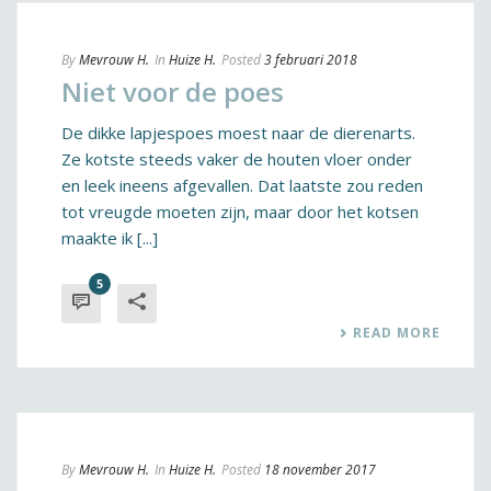
By
Mevrouw H.
In
Huize H.
Posted
3 februari 2018
Niet voor de poes
De dikke lapjespoes moest naar de dierenarts.
Ze kotste steeds vaker de houten vloer onder
en leek ineens afgevallen. Dat laatste zou reden
tot vreugde moeten zijn, maar door het kotsen
maakte ik [...]
5
READ MORE
By
Mevrouw H.
In
Huize H.
Posted
18 november 2017