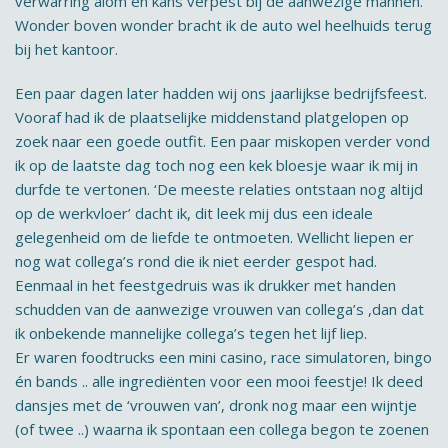
verwarring alom en kans verpest bij de aanwezige mannen.
Wonder boven wonder bracht ik de auto wel heelhuids terug
bij het kantoor.
Een paar dagen later hadden wij ons jaarlijkse bedrijfsfeest.
Vooraf had ik de plaatselijke middenstand platgelopen op
zoek naar een goede outfit. Een paar miskopen verder vond
ik op de laatste dag toch nog een kek bloesje waar ik mij in
durfde te vertonen. ‘De meeste relaties ontstaan nog altijd
op de werkvloer’ dacht ik, dit leek mij dus een ideale
gelegenheid om de liefde te ontmoeten. Wellicht liepen er
nog wat collega’s rond die ik niet eerder gespot had.
Eenmaal in het feestgedruis was ik drukker met handen
schudden van de aanwezige vrouwen van collega’s ,dan dat
ik onbekende mannelijke collega’s tegen het lijf liep.
Er waren foodtrucks een mini casino, race simulatoren, bingo
én bands .. alle ingrediënten voor een mooi feestje! Ik deed
dansjes met de ‘vrouwen van’, dronk nog maar een wijntje
(of twee ..) waarna ik spontaan een collega begon te zoenen