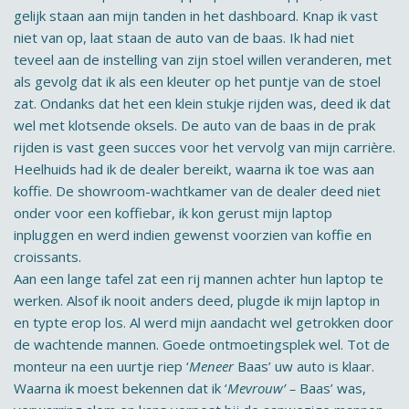
gelijk staan aan mijn tanden in het dashboard. Knap ik vast
niet van op, laat staan de auto van de baas. Ik had niet
teveel aan de instelling van zijn stoel willen veranderen, met
als gevolg dat ik als een kleuter op het puntje van de stoel
zat. Ondanks dat het een klein stukje rijden was, deed ik dat
wel met klotsende oksels. De auto van de baas in de prak
rijden is vast geen succes voor het vervolg van mijn carrière.
Heelhuids had ik de dealer bereikt, waarna ik toe was aan
koffie. De showroom-wachtkamer van de dealer deed niet
onder voor een koffiebar, ik kon gerust mijn laptop
inpluggen en werd indien gewenst voorzien van koffie en
croissants.
Aan een lange tafel zat een rij mannen achter hun laptop te
werken. Alsof ik nooit anders deed, plugde ik mijn laptop in
en typte erop los. Al werd mijn aandacht wel getrokken door
de wachtende mannen. Goede ontmoetingsplek wel. Tot de
monteur na een uurtje riep ‘
Meneer
Baas’ uw auto is klaar.
Waarna ik moest bekennen dat ik ‘
Mevrouw’ –
Baas’ was,