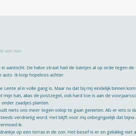
kt wat mee
 aantocht. De halve straat had de tuintjes al op orde tegen de ti
auto. Ik loop hopeloos achter.
e Lente al in volle gang is. Maar nu dat bij mij eindelijk binnen ko
t mijn tuin, alias de postzegel, ook hard toe is aan de voorjaars
, onder zaadjes planten.
oudt niets ons meer tegen volop te gaan genieten. Als er iets is 
teeds verdrietig word. Het blijft voor mij onbegrijpelijk dat bijna
vermoed ik.
drankje op een terras in de zon. Het besef is er en gelukkig niet al