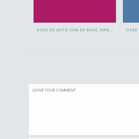
OVER DE AUTO VAN DE BAAS, DANSEN MET ‘VROUWEN VAN’ EN BEDANK-BLOMMEN