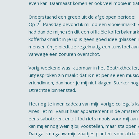
even kan. Daarnaast komen er ook veel mooie initiati
Onderstaand een greep uit de afgelopen periode:
e
Op 2
Paasdag bevond ik mij op een vlooienmarkt. Alt
had dan de mijne (én dit een officiële kofferbakma
kofferbakmarkt in je up is geen goed idee (plassen 
mensen én je biedt ze regelmatig een tuinstoel aa
vanwege een zonuren overschot.
Vorig weekend was ik zomaar in het Beatrixtheater, 
uitgesproken zin maakt dat ik niet per se een music
vriendinnen, dan hoor je mij niet klagen. Sterker n
Utrechtse binnenstad.
Het nog te innen cadeau van mijn vorige collega’s k
Aires liet mij vanuit haar appartement in de Amsterd
eens saboteren, er zit tóch iets moois voor mij aan 
kan mij er nog weinig bij voostellen, maar sta open 
Dan ga ik nu gauw mijn zaadjes planten, voor al d