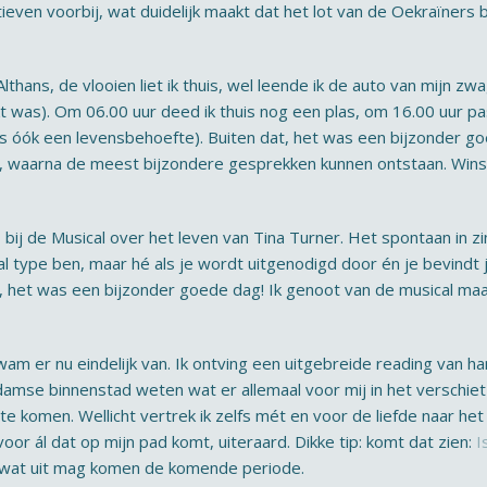
even voorbij, wat duidelijk maakt dat het lot van de Oekraïners b
hans, de vlooien liet ik thuis, wel leende ik de auto van mijn zwa
rkt was). Om 06.00 uur deed ik thuis nog een plas, om 16.00 uur 
is óók een levensbehoefte). Buiten dat, het was een bijzonder goe
n, waarna de meest bijzondere gesprekken kunnen ontstaan. Wins
bij de Musical over het leven van Tina Turner. Het spontaan in zi
al type ben, maar hé als je wordt uitgenodigd door én je bevindt
og, het was een bijzonder goede dag! Ik genoot van de musical ma
wam er nu eindelijk van. Ik ontving een uitgebreide reading van h
amse binnenstad weten wat er allemaal voor mij in het verschiet la
te komen. Wellicht vertrek ik zelfs mét en voor de liefde naar het
voor ál dat op mijn pad komt, uiteraard. Dikke tip: komt dat zien:
I
at wat uit mag komen de komende periode.