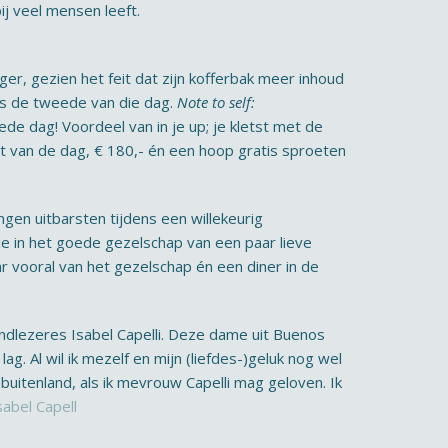
ij veel mensen leeft.
ger, gezien het feit dat zijn kofferbak meer inhoud
pas de tweede van die dag.
Note to self:
de dag! Voordeel van in je up; je kletst met de
t van de dag, € 180,- én een hoop gratis sproeten
ngen uitbarsten tijdens een willekeurig
 je in het goede gezelschap van een paar lieve
ar vooral van het gezelschap én een diner in de
andlezeres Isabel Capelli. Deze dame uit Buenos
g. Al wil ik mezelf en mijn (liefdes-)geluk nog wel
 buitenland, als ik mevrouw Capelli mag geloven. Ik
sabel Capell