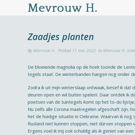
Zaadjes planten
By
Mevrouw H.
Posted
11 mei 2022
In
Mevrouw H. maa
De bloeiende magnolia op de hoek toonde de Lente in
tegels staat. De winterbanden hangen nog onder de 
Zodra ik uit mijn winterslaap ontwaak, besef ik dat d
deuren open en wil buiten spelen!. Daar ontdek ik da
poetsen van de tuintegels komt op het to-do lijstje
Nu zelfs alle Corona maatregelen afgeschaft zijn, h
het de huidige situatie in Oekraïne. Waarvan ik nog s
Rusland niet kunnen stoppen, niet dúrven stoppen 
Ergens voel ik mij ook schuldig als ik geniet van een 