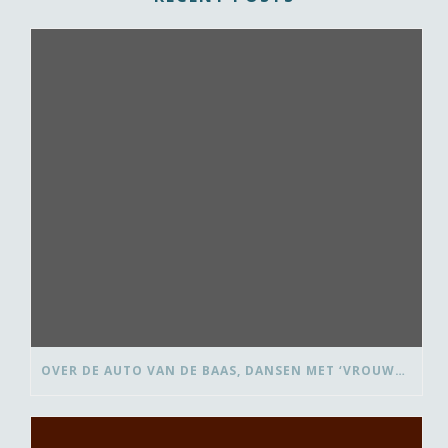
OVER DE AUTO VAN DE BAAS, DANSEN MET ‘VROUWEN VAN’ EN BEDANK-BLOMMEN