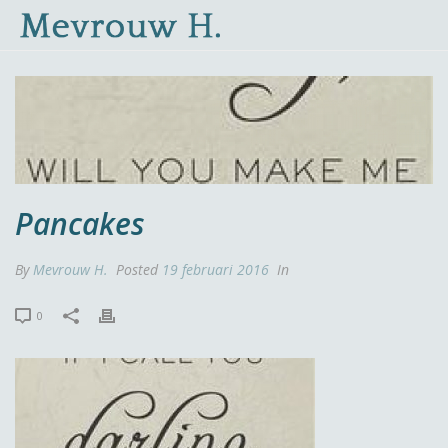
Pancakes
By
Mevrouw H.
Posted
19 februari 2016
In
0