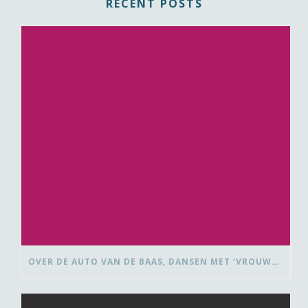
RECENT POSTS
OVER DE AUTO VAN DE BAAS, DANSEN MET ‘VROUWEN VAN’ EN BEDANK-BLOMMEN