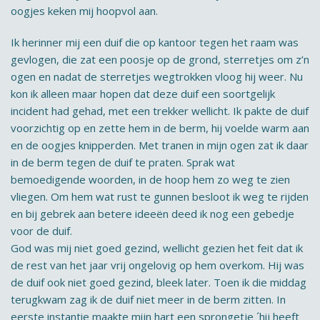
oogjes keken mij hoopvol aan.
Ik herinner mij een duif die op kantoor tegen het raam was
gevlogen, die zat een poosje op de grond, sterretjes om z’n
ogen en nadat de sterretjes wegtrokken vloog hij weer. Nu
kon ik alleen maar hopen dat deze duif een soortgelijk
incident had gehad, met een trekker wellicht. Ik pakte de duif
voorzichtig op en zette hem in de berm, hij voelde warm aan
en de oogjes knipperden. Met tranen in mijn ogen zat ik daar
in de berm tegen de duif te praten. Sprak wat
bemoedigende woorden, in de hoop hem zo weg te zien
vliegen. Om hem wat rust te gunnen besloot ik weg te rijden
en bij gebrek aan betere ideeën deed ik nog een gebedje
voor de duif.
God was mij niet goed gezind, wellicht gezien het feit dat ik
de rest van het jaar vrij ongelovig op hem overkom. Hij was
de duif ook niet goed gezind, bleek later. Toen ik die middag
terugkwam zag ik de duif niet meer in de berm zitten. In
eerste instantie maakte mijn hart een sprongetje ´hij heeft