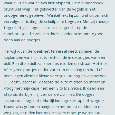
waar hij is en wat er zich hier afspeelt, uit zijn mondhoek
drupt wat kwijl. Het gekwetter van de vogels is niet
onopgemerkt gebleven. Wankel rekt hij zich wat uit om zich
vervolgens richting de schuifpui te begeven. Met zijn neusje
tegen het glas, ogen als in trance gericht op de
roodborstjes die zich inmiddels zonder schroom tegoed
doen aan de nootjes.
Terwijl ik van de week het terrein af reed, schenen de
koplampen van mijn auto recht in de in de oogjes van een
duif. Een dikke duif zat roerloos midden op straat. Het leek
of er geen pootjes onder zaten. In een kring om de duif
heen lagen allemaal kleine veertjes. De oogjes knipperden.
‘Hij leeft!’, dacht ik. Ik stopte de auto midden op straat en
vloog met mijn cape met een S
to the rescue
. Ik deed een
stap dichterbij en hij verroerde zich niet. De oogjes
knipperden nog, het dikke lijf ineengezakt op het wegdek.
Haast was geboden aangezien het beest midden op de
weg zat, er rijden hier ook trekkers moet je weten. De