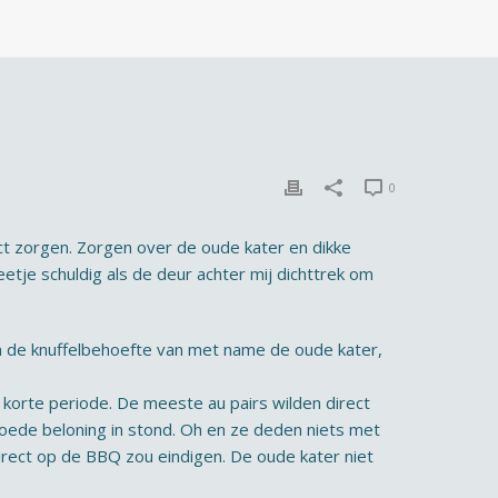
0
ect zorgen. Zorgen over de oude kater en dikke
etje schuldig als de deur achter mij dichttrek om
an de knuffelbehoefte van met name de oude kater,
n korte periode. De meeste au pairs wilden direct
oede beloning in stond. Oh en ze deden niets met
irect op de BBQ zou eindigen. De oude kater niet