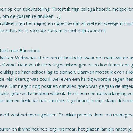
open op een teleurstelling. Totdat ik mijn collega hoorde mopper
, om de kosten te drukken … ).
 probleem (en het mijne) en opperde dat zij wel een weekje in mi
de kater. En zij stemde zomaar in met mijn voorstel!
hart naar Barcelona.
 katten. Weliswaar at de een uit het bakje waar de naam van de 
lief vond. Daar kon ik niets tegen inbrengen en zo kon ik met ee
elukkig op haar schoot lag te spinnen. Daarvan moest ik even slikk
de. Als ik terug was zou ik wel even een hartig woordje tegen he
 twee. Dat begon nog positief, dat alles goed was gegaan de afge
tukje gelezen te hebben wilde ik direct een contractverlenging voor
et kan en denk dat het ’s nachts is gebeurd, in mijn slaap. Ik kan 
r heeft vast het leven gelaten. De dikke poes is door een raam geva
uren en ik vind het heel erg rot maar, het glazen lampje naast je 