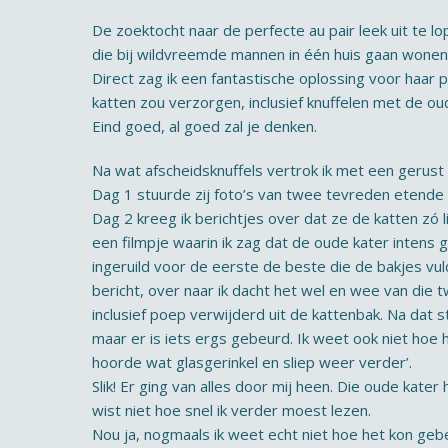
De zoektocht naar de perfecte au pair leek uit te l
die bij wildvreemde mannen in één huis gaan wonen
Direct zag ik een fantastische oplossing voor haar
katten zou verzorgen, inclusief knuffelen met de ou
Eind goed, al goed zal je denken.
Na wat afscheidsknuffels vertrok ik met een gerust 
Dag 1 stuurde zij foto’s van twee tevreden etende
Dag 2 kreeg ik berichtjes over dat ze de katten zó 
een filmpje waarin ik zag dat de oude kater intens g
ingeruild voor de eerste de beste die de bakjes vul
bericht, over naar ik dacht het wel en wee van die
inclusief poep verwijderd uit de kattenbak. Na dat s
maar er is iets ergs gebeurd. Ik weet ook niet hoe h
hoorde wat glasgerinkel en sliep weer verder’.
Slik! Er ging van alles door mij heen. Die oude kate
wist niet hoe snel ik verder moest lezen.
Nou ja, nogmaals ik weet echt niet hoe het kon gebe