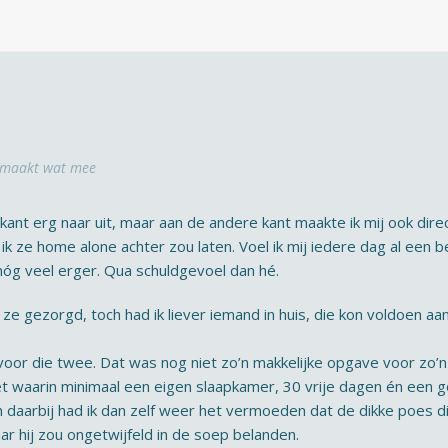
 maakt wat mee
kant erg naar uit, maar aan de andere kant maakte ik mij ook dir
k ze home alone achter zou laten. Voel ik mij iedere dag al een be
 nóg veel erger. Qua schuldgevoel dan hé.
ze gezorgd, toch had ik liever iemand in huis, die kon voldoen a
 voor die twee. Dat was nog niet zo’n makkelijke opgave voor zo’
t waarin minimaal een eigen slaapkamer, 30 vrije dagen én een g
 daarbij had ik dan zelf weer het vermoeden dat de dikke poes d
ar hij zou ongetwijfeld in de soep belanden.