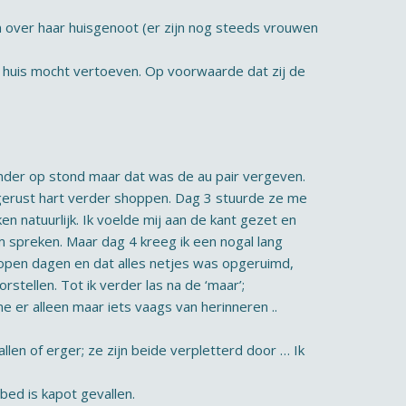
en over haar huisgenoot (er zijn nog steeds vrouwen
jn huis mocht vertoeven. Op voorwaarde dat zij de
ander op stond maar dat was de au pair vergeven.
n gerust hart verder shoppen. Dag 3 stuurde ze me
en natuurlijk. Ik voelde mij aan de kant gezet en
m spreken. Maar dag 4 kreeg ik een nogal lang
lopen dagen en dat alles netjes was opgeruimd,
stellen. Tot ik verder las na de ‘maar’;
me er alleen maar iets vaags van herinneren ..
llen of erger; ze zijn beide verpletterd door … Ik
bed is kapot gevallen.