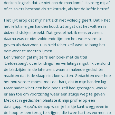
denken ‘logisch dat ze niet aan de man komt’. Ik vroeg mij af
of er zoiets bestond als ‘te kritisch’, als het de liefde betrof.
Het lijkt erop dat mijn hart zich niet volledig geeft. Dat ik het
het liefst in eigen handen houd, uit angst dat het valt en in
duizend stukjes breekt. Dat gevoel heb ik eens ervaren,
daarna was er niet voldoende lijm om het weer vorm te
geven als daarvoor. Dus hield ik het zelf vast, te bang het
ooit weer te moeten lijmen.
Een vriendin gaf mij zelfs een boek met de titel
‘Liefdesbang’, over bindings- en verlatingsangst. Ik verslond
de bladzijden in de late uren, waarna malende gedachten
maakten dat ik de slaap niet kon vatten. Gedachten over hoe
het nou verder moest met dat hart, dat in mijn handen lag.
Maar nadat ik het een hele poos zelf had gedragen, was ik
er aan toe om voorzichtig weer een stukje weg te geven.
Met dat in gedachten plaatste ik mijn profiel op een
datingapp. Happ’n, de app waar je hartje kunt weggeven in
de hoop er een terug te krijgen, die twee hartjes vormen zo