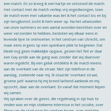
een match. En zo kreeg ik een hartje en ontstond de match.
Het contact met de match verliep vrij ongedwongen, toen
de match even met vakantie was liet ik het contact los en bij
zijn terugkomst zocht ik hem weer op. Na het uitwisselen
van onze nummers en een aantal avonden berichten over en
weer verzonden te hebben, besloten wij elkaar eens in
levende lijve te ontmoeten. In het centrum van Utrecht, om
maar eens ergens op een openbare plek te beginnen. Dat
bleek nog geen makkelijke opgave, gezien het feit er daar
een Gay-pride aan de gang was zonder dat wij daarover
waren ingelicht. Bij een geluk ontdekte ik de match ineens
aan de overkant van de straat. Met zijn telefoon in de
aanslag, zoekende naar mij. Ik stuurde ‘overkant straat,
groene jurk’ waarna hij mij breed lachend aankeek en mij
opzocht, daar aan de overkant. En vanaf dat moment liepen
wij samen.
Wij spraken over de geest, die regelmatig in zijn huis te
vinden was en mijn stiekeme interesse in het occulte, over
Flipje van de stad waar hij vandaan kwam, over mislukte