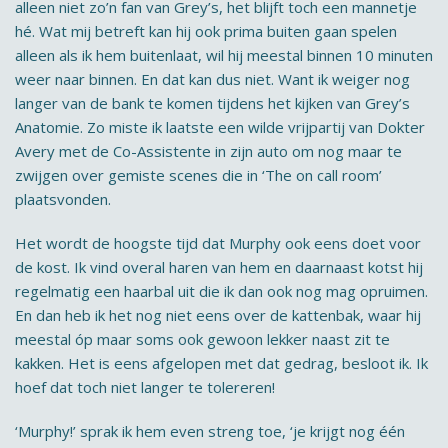
alleen niet zo’n fan van Grey’s, het blijft toch een mannetje
hé. Wat mij betreft kan hij ook prima buiten gaan spelen
alleen als ik hem buitenlaat, wil hij meestal binnen 10 minuten
weer naar binnen. En dat kan dus niet. Want ik weiger nog
langer van de bank te komen tijdens het kijken van Grey’s
Anatomie. Zo miste ik laatste een wilde vrijpartij van Dokter
Avery met de Co-Assistente in zijn auto om nog maar te
zwijgen over gemiste scenes die in ‘The on call room’
plaatsvonden.
Het wordt de hoogste tijd dat Murphy ook eens doet voor
de kost. Ik vind overal haren van hem en daarnaast kotst hij
regelmatig een haarbal uit die ik dan ook nog mag opruimen.
En dan heb ik het nog niet eens over de kattenbak, waar hij
meestal óp maar soms ook gewoon lekker naast zit te
kakken. Het is eens afgelopen met dat gedrag, besloot ik. Ik
hoef dat toch niet langer te tolereren!
‘Murphy!’ sprak ik hem even streng toe, ‘je krijgt nog één