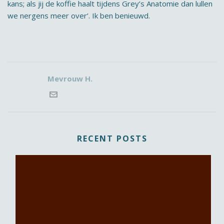
kans; als jij de koffie haalt tijdens Grey’s Anatomie dan lullen
we nergens meer over’. Ik ben benieuwd.
Mevrouw H.
RECENT POSTS