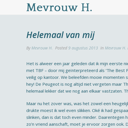
Helemaal van mij
By
Mevrouw H.
Posted
9 augustus 2013
In
Mevrouw H. 
Het is alweer een jaar geleden dat ik mijn eerste n
met TBF – door mij geïnterpreteerd als ‘The Best F
veilig op kantoor. We beleefden mooie momenten 
hey! De Peugeot is nog altijd niet vergeten maar Th
helemaal lekker dat we nog aan elkaar vastzaten. T
Maar nu het zover was, was het zowel een heugelijk
drukte moest ik wel even slikken. Oké ik had gespaa
slinken, dan is dat toch even minder. Daarentegen had
zo’n vriend aanschaft, moet je ervoor zorgen ook. D