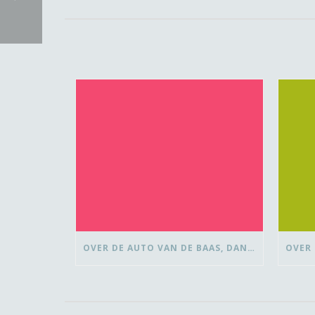
OVER DE AUTO VAN DE BAAS, DANSEN MET ‘VROUWEN VAN’ EN BEDANK-BLOMMEN