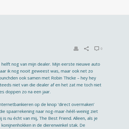
0
 helft nog van mijn dealer. Mijn eerste nieuwe auto
 waar ik nog nooit geweest was, maar ook net zo
ounchden ook samen met Robin Thicke – hey hey
eeds niet van die dealer af en het zat me toch niet
jes doppen zo na een jaar.
internetbankieren op de knop ‘direct overmaken’
p die spaarrekening naar nog-maar-héél-weinig ziet
 is nu écht van mij, The Best Friend. Alleen, als je
 konijnenhokken in de dierenwinkel stak. De