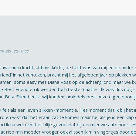
maakt wat mee
ieuwe auto kocht, althans kócht, de helft was van mij en de andere
riend’ in het kenteken, bracht mij het afgelopen jaar op plekken
samen, soms easy met Diana Ross op de achtergrond maar we b
e Best Friend en ik werden toch beste maatjes. Ik was dus nog st
he Best Friend en ik, wij konden inmiddels best onze eigen boont
 feit als een ‘even slikken’-momentje. Het moment dat ik bij het 
rd en wist dat het eraan zat te komen maar hé, als je in één kla
 ik nu wel écht het blije gevoel dat bij een nieuwe auto hoort. Hij
at riep m’n moeder vroeger ook al toen ik m’n vingertjes door de