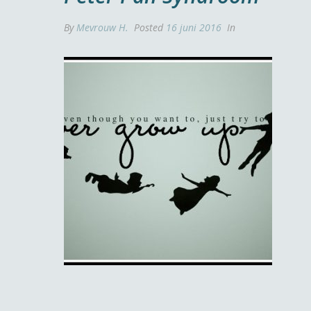
By
Mevrouw H.
Posted
16 juni 2016
In