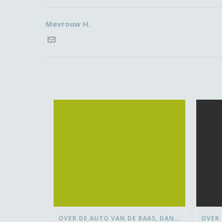
Mevrouw H.
OVER DE AUTO VAN DE BAAS, DANSEN MET ‘VROUWEN VAN’ EN BEDANK-BLOMMEN