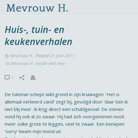
Huis-, tuin- en
keukenverhalen
By
Mevrouw H.
Posted
21 juni 2017
In
Mevrouw H. maakt wat mee
1
De tuinman schept wild grond in zijn kruiwagen. ‘Het is
allemaal verkeerd zand’ zegt hij, gevolgd door ‘daar ben ik
niet blij mee’. Ik krijg direct een schuldgevoel. De stenen
vond hij ook al zo zwaar. Hij had zich voorgenomen nooit
meer zulke grote te leggen, veel te zwaar. Een benepen
‘sorry’ kwam mijn mond uit.