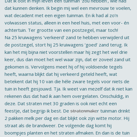
Dat ik ooit in mijn leven een tuinman ‘zou hebben’, wie had
dat kunnen denken. Ik begin mij wel een mevrouw te voelen,
wat decadent met een eigen tuinman. En ik had al zo’n
volwassen status, alleen in een heel huis, met een voor- én
achtertuin. Ter grootte van een postzegel, maar toch!
Na 25 kruiwagens ‘verkeerd’ zand te hebben verwijderd uit
de postzegel, stort hij 25 kruiwagens ‘goed’ zand terug. Ik
kan het mij bijna niet voorstellen maar hij zegt het wel drie
keer, dus dan moet het wel waar zijn, dat er zoveel zand uit
gekomen is. Vervolgens meet hij of hij voldoende tegels
heeft, waarna blijkt dat hij verkeerd geteld heeft, wat
betekent dat hij 10 van die héle zware tegels voor niets de
tuin in heeft gesjouwd. Tja. Ik weet van mezelf dat ik niet kan
rekenen dus dat had ik aan hem overgelaten. Onschuldig, in
deze. Dat straten met 30 graden is ook niet echt een
feestje, dat begrijp ik best. De
stratenmake
r tuinman drinkt
2 pakken melk per dag en dat blijkt ook zijn witte motor. Hij
straat als de brandweer. De volgende dag komt hij
boompjes planten en het straten afmaken. En dan is de tuin