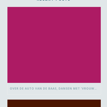
OVER DE AUTO VAN DE BAAS, DANSEN MET ‘VROUWEN VAN’ EN BEDANK-BLOMMEN