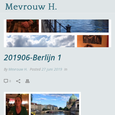
201906-Berlijn 1
By
Mevrouw H.
Posted
27 juni 2019
In
0