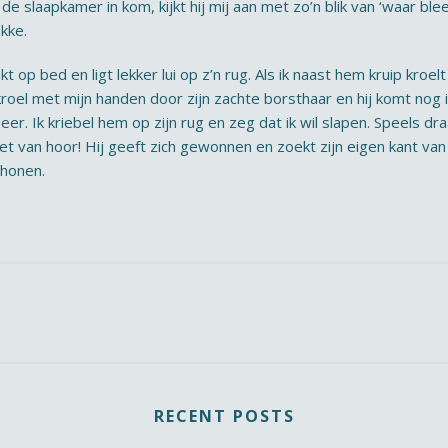
de slaapkamer in kom, kijkt hij mij aan met zo’n blik van ‘waar bleef
ekke.
op bed en ligt lekker lui op z’n rug. Als ik naast hem kruip kroe
k kroel met mijn handen door zijn zachte borsthaar en hij komt nog 
meer. Ik kriebel hem op zijn rug en zeg dat ik wil slapen. Speels dr
iet van hoor! Hij geeft zich gewonnen en zoekt zijn eigen kant v
chonen.
RECENT POSTS