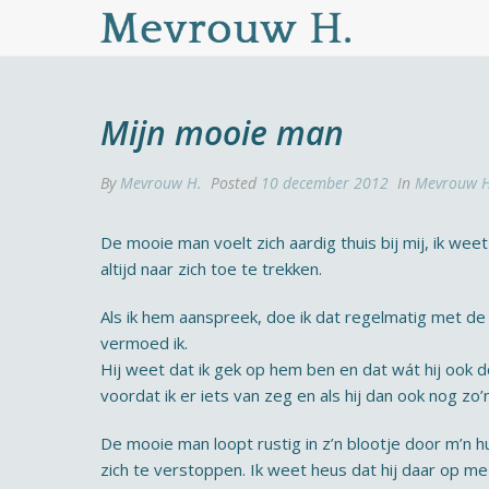
Mijn mooie man
By
Mevrouw H.
Posted
10 december 2012
In
Mevrouw H
De mooie man voelt zich aardig thuis bij mij, ik weet
altijd naar zich toe te trekken.
Als ik hem aanspreek, doe ik dat regelmatig met de
vermoed ik.
Hij weet dat ik gek op hem ben en dat wát hij ook 
voordat ik er iets van zeg en als hij dan ook nog zo
De mooie man loopt rustig in z’n blootje door m’n hu
zich te verstoppen. Ik weet heus dat hij daar op me 