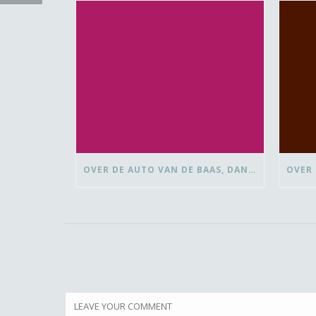
OVER DE AUTO VAN DE BAAS, DANSEN MET ‘VROUWEN VAN’ EN BEDANK-BLOMMEN