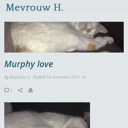
Murphy love
By
Mevrouw H.
Posted
18 november 2017
In
0