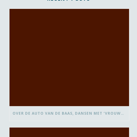
OVER DE AUTO VAN DE BAAS, DANSEN MET ‘VROUWEN VAN’ EN BEDANK-BLOMMEN