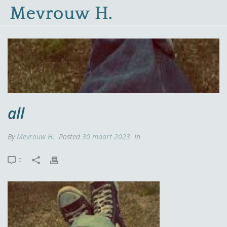
all
By
Mevrouw H.
Posted
30 maart 2023
In
0