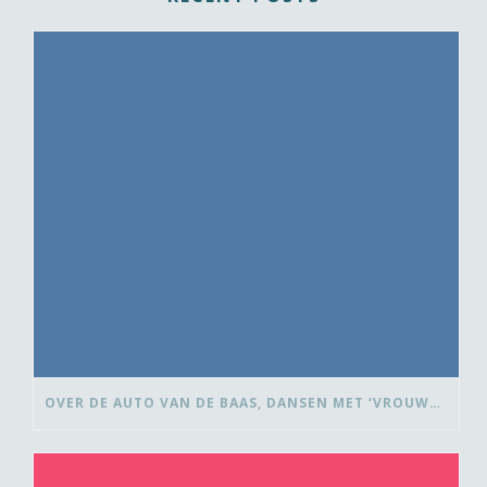
OVER DE AUTO VAN DE BAAS, DANSEN MET ‘VROUWEN VAN’ EN BEDANK-BLOMMEN