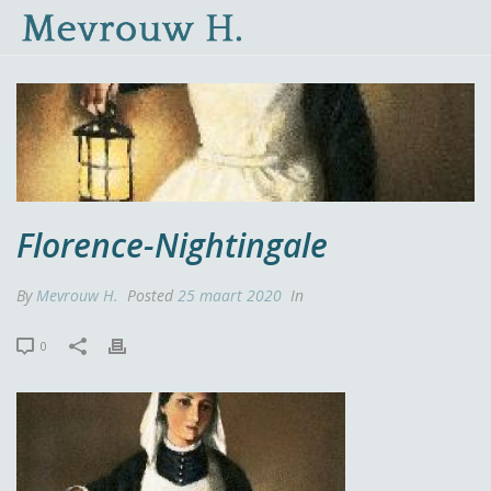
Florence-Nightingale
By
Mevrouw H.
Posted
25 maart 2020
In
0