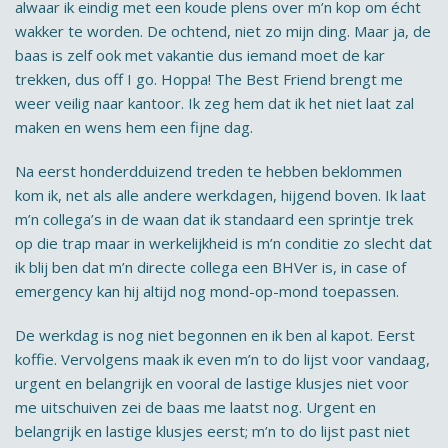
alwaar ik eindig met een koude plens over m’n kop om écht
wakker te worden. De ochtend, niet zo mijn ding. Maar ja, de
baas is zelf ook met vakantie dus iemand moet de kar
trekken, dus off I go. Hoppa! The Best Friend brengt me
weer veilig naar kantoor. Ik zeg hem dat ik het niet laat zal
maken en wens hem een fijne dag.
Na eerst honderdduizend treden te hebben beklommen
kom ik, net als alle andere werkdagen, hijgend boven. Ik laat
m’n collega’s in de waan dat ik standaard een sprintje trek
op die trap maar in werkelijkheid is m’n conditie zo slecht dat
ik blij ben dat m’n directe collega een BHVer is, in case of
emergency kan hij altijd nog mond-op-mond toepassen.
De werkdag is nog niet begonnen en ik ben al kapot. Eerst
koffie. Vervolgens maak ik even m’n to do lijst voor vandaag,
urgent en belangrijk en vooral de lastige klusjes niet voor
me uitschuiven zei de baas me laatst nog. Urgent en
belangrijk en lastige klusjes eerst; m’n to do lijst past niet