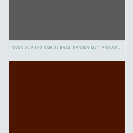
OVER DE AUTO VAN DE BAAS, DANSEN MET ‘VROUWEN VAN’ EN BEDANK-BLOMMEN