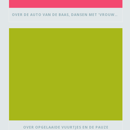
OVER DE AUTO VAN DE BAAS, DANSEN MET ‘VROUWEN VAN’ EN BEDANK-BLOMMEN
OVER OPGELAAIDE VUURTJES EN DE PAUZE