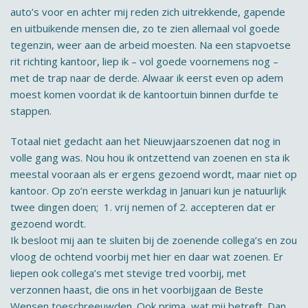
auto’s voor en achter mij reden zich uitrekkende, gapende
en uitbuikende mensen die, zo te zien allemaal vol goede
tegenzin, weer aan de arbeid moesten. Na een stapvoetse
rit richting kantoor, liep ik – vol goede voornemens nog –
met de trap naar de derde. Alwaar ik eerst even op adem
moest komen voordat ik de kantoortuin binnen durfde te
stappen.
Totaal niet gedacht aan het Nieuwjaarszoenen dat nog in
volle gang was. Nou hou ik ontzettend van zoenen en sta ik
meestal vooraan als er ergens gezoend wordt, maar niet op
kantoor. Op zo’n eerste werkdag in Januari kun je natuurlijk
twee dingen doen; 1. vrij nemen of 2. accepteren dat er
gezoend wordt.
Ik besloot mij aan te sluiten bij de zoenende collega’s en zou
vloog de ochtend voorbij met hier en daar wat zoenen. Er
liepen ook collega’s met stevige tred voorbij, met
verzonnen haast, die ons in het voorbijgaan de Beste
Wensen toeschreeuwden. Ook prima, wat mij betreft. Dan