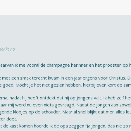
denkt na
, waarvan ik me vooral de champagne herinner en het proosten op
 ik met een smak terecht kwam in een jaar ergens voor Christus.
je goed. Mocht je het niet gezien hebben, hierbij even kort de sa
lema, nadat hij heeft ontdekt dat hij op jongens valt. Ik heb zelf 
aar mij werd nu even niets gevraagd. Nadat de jongen aan zowel z
digende klopjes op de schouder. Maar al snel blijkt dat men alles l
eer doet.
it de kast komen hoorde ik de opa zeggen “Ja jongen, das nie zo mo