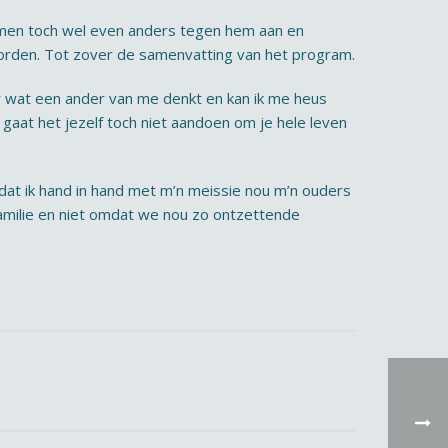
ek men toch wel even anders tegen hem aan en
woorden. Tot zover de samenvatting van het program.
r wat een ander van me denkt en kan ik me heus
aat het jezelf toch niet aandoen om je hele leven
or dat ik hand in hand met m’n meissie nou m’n ouders
familie en niet omdat we nou zo ontzettende