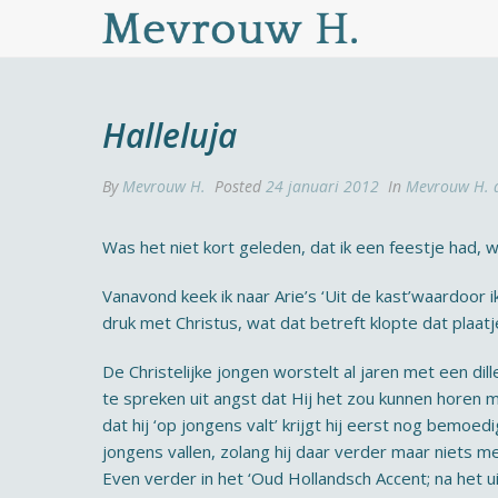
Halleluja
By
Mevrouw H.
Posted
24 januari 2012
In
Mevrouw H. 
Was het niet kort geleden, dat ik een feestje had
Vanavond keek ik naar Arie’s ‘Uit de kast’waardoor
druk met Christus, wat dat betreft klopte dat plaat
De Christelijke jongen worstelt al jaren met een dil
te spreken uit angst dat Hij het zou kunnen horen m
dat hij ‘op jongens valt’ krijgt hij eerst nog bemoe
jongens vallen, zolang hij daar verder maar niets m
Even verder in het ‘Oud Hollandsch Accent; na het u