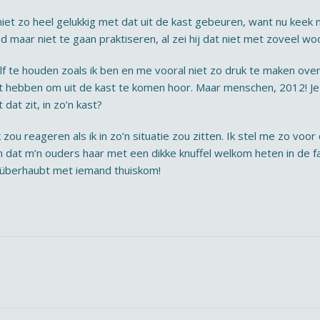
 niet zo heel gelukkig met dat uit de kast gebeuren, want nu ke
d maar niet te gaan praktiseren, al zei hij dat niet met zoveel 
f te houden zoals ik ben en me vooral niet zo druk te maken ove
hebben om uit de kast te komen hoor. Maar menschen, 2012! Je g
 dat zit, in zo’n kast?
 zou reageren als ik in zo’n situatie zou zitten. Ik stel me zo vo
n dat m’n ouders haar met een dikke knuffel welkom heten in de 
k überhaubt met iemand thuiskom!