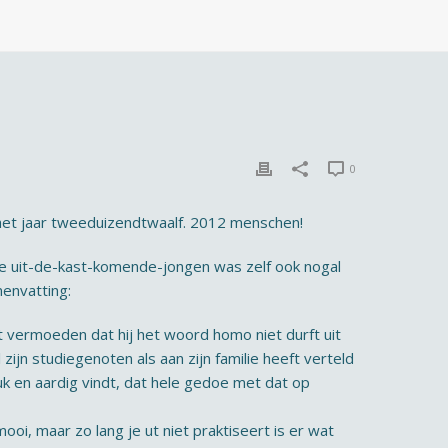
0
 het jaar tweeduizendtwaalf. 2012 menschen!
 De uit-de-kast-komende-jongen was zelf ook nogal
menvatting:
het vermoeden dat hij het woord homo niet durft uit
ijn studiegenoten als aan zijn familie heeft verteld
euk en aardig vindt, dat hele gedoe met dat op
oi, maar zo lang je ut niet praktiseert is er wat