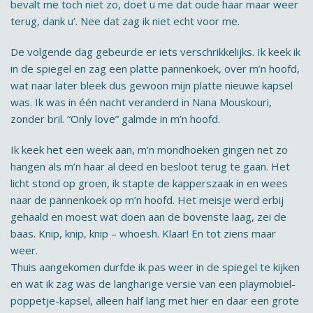
bevalt me toch niet zo, doet u me dat oude haar maar weer
terug, dank u’. Nee dat zag ik niet echt voor me.
De volgende dag gebeurde er iets verschrikkelijks. Ik keek ik
in de spiegel en zag een platte pannenkoek, over m’n hoofd,
wat naar later bleek dus gewoon mijn platte nieuwe kapsel
was. Ik was in één nacht veranderd in Nana Mouskouri,
zonder bril. “Only love” galmde in m’n hoofd.
Ik keek het een week aan, m’n mondhoeken gingen net zo
hangen als m’n haar al deed en besloot terug te gaan. Het
licht stond op groen, ik stapte de kapperszaak in en wees
naar de pannenkoek op m’n hoofd. Het meisje werd erbij
gehaald en moest wat doen aan de bovenste laag, zei de
baas. Knip, knip, knip – whoesh. Klaar! En tot ziens maar
weer.
Thuis aangekomen durfde ik pas weer in de spiegel te kijken
en wat ik zag was de langharige versie van een playmobiel-
poppetje-kapsel, alleen half lang met hier en daar een grote