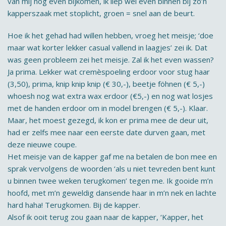
van mij nog even bijkomen, ik liep wel even binnen bij zo’n
kapperszaak met stoplicht, groen = snel aan de beurt.
Hoe ik het gehad had willen hebben, vroeg het meisje; ‘doe
maar wat korter lekker casual vallend in laagjes’ zei ik. Dat
was geen probleem zei het meisje. Zal ik het even wassen?
Ja prima. Lekker wat cremèspoeling erdoor voor stug haar
(3,50), prima, knip knip knip (€ 30,-), beetje föhnen (€ 5,-)
whoesh nog wat extra wax erdoor (€5,-) en nog wat losjes
met de handen erdoor om in model brengen (€ 5,-). Klaar.
Maar, het moest gezegd, ik kon er prima mee de deur uit,
had er zelfs mee naar een eerste date durven gaan, met
deze nieuwe coupe.
Het meisje van de kapper gaf me na betalen de bon mee en
sprak vervolgens de woorden ‘als u niet tevreden bent kunt
u binnen twee weken terugkomen’ tegen me. Ik gooide m’n
hoofd, met m’n geweldig dansende haar in m’n nek en lachte
hard haha! Terugkomen. Bij de kapper.
Alsof ik ooit terug zou gaan naar de kapper, ‘Kapper, het