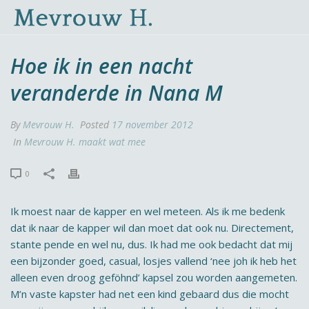
Hoe ik in een nacht
veranderde in Nana M
By
Mevrouw H.
Posted
17 november 2012
In
Mevrouw H. maakt wat mee
0
Ik moest naar de kapper en wel meteen. Als ik me bedenk
dat ik naar de kapper wil dan moet dat ook nu. Directement,
stante pende en wel nu, dus. Ik had me ook bedacht dat mij
een bijzonder goed, casual, losjes vallend ‘nee joh ik heb het
alleen even droog geföhnd’ kapsel zou worden aangemeten.
M’n vaste kapster had net een kind gebaard dus die mocht