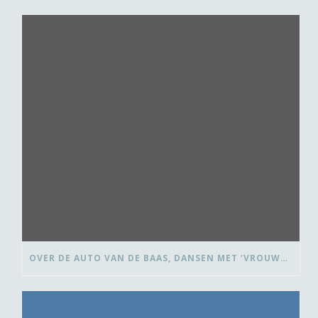
OVER DE AUTO VAN DE BAAS, DANSEN MET ‘VROUWEN VAN’ EN BEDANK-BLOMMEN