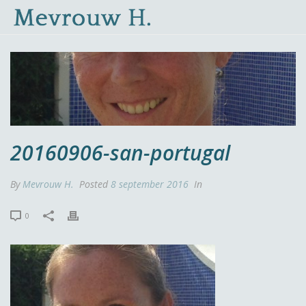
20160906-san-portugal
By
Mevrouw H.
Posted
8 september 2016
In
0