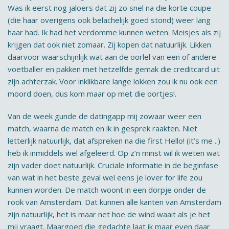
Was ik eerst nog jaloers dat zij zo snel na die korte coupe
(die haar overigens ook belachelijk goed stond) weer lang
haar had. Ik had het verdomme kunnen weten. Meisjes als zij
krijgen dat ook niet zomaar. Zij kopen dat natuurlijk. Likken
daarvoor waarschijnlijk wat aan de oorlel van een of andere
voetballer en pakken met hetzelfde gemak die creditcard uit
zijn achterzak. Voor inklikbare lange lokken zou ik nu ook een
moord doen, dus kom maar op met die oortjes!.
Van de week gunde de datingapp mij zowaar weer een
match, waarna de match en ik in gesprek raakten. Niet
letterlijk natuurlijk, dat afspreken na die first Hello! (it’s me ..)
heb ik inmiddels wel afgeleerd. Op z’n minst wil ik weten wat
zijn vader doet natuurlijk. Cruciale informatie in de beginfase
van wat in het beste geval wel eens je lover for life zou
kunnen worden. De match woont in een dorpje onder de
rook van Amsterdam. Dat kunnen alle kanten van Amsterdam
zijn natuurlijk, het is maar net hoe de wind waait als je het
mij vraagt. Maargoed die gedachte laat ik maar even daar