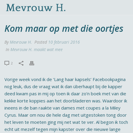
Kom maar op met die oortjes
By
Mevrouw H.
Posted
10 februari 2016
In
Mevrouw H. maakt wat mee
2
Vorige week vond ik de ‘Lang haar kapsels’ Facebookpagina
nog leuk, dus de vraag wat ik dan überhaupt bij de kapper
deed kwam pas in mij op toen ik daar zo’n boek met van die
kekke korte koppies aan het doorbladeren was. Waardoor ik
ineens in de ban raakte van dames met coupes a la Miley
Cyrus. Maar om nou de hele dag met uitgestoken tong door
het leven te moeten ging mij net wat te ver. Al begon ik toch
echt uit mezelf tegen mijn kapster over die nieuwe lange