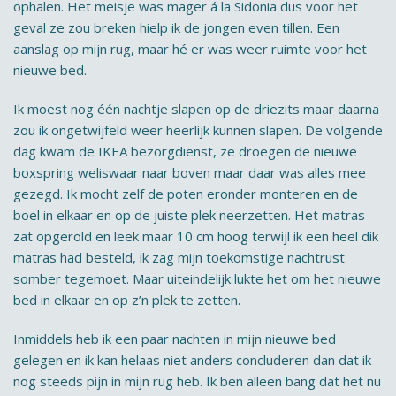
ophalen. Het meisje was mager á la Sidonia dus voor het
geval ze zou breken hielp ik de jongen even tillen. Een
aanslag op mijn rug, maar hé er was weer ruimte voor het
nieuwe bed.
Ik moest nog één nachtje slapen op de driezits maar daarna
zou ik ongetwijfeld weer heerlijk kunnen slapen. De volgende
dag kwam de IKEA bezorgdienst, ze droegen de nieuwe
boxspring weliswaar naar boven maar daar was alles mee
gezegd. Ik mocht zelf de poten eronder monteren en de
boel in elkaar en op de juiste plek neerzetten. Het matras
zat opgerold en leek maar 10 cm hoog terwijl ik een heel dik
matras had besteld, ik zag mijn toekomstige nachtrust
somber tegemoet. Maar uiteindelijk lukte het om het nieuwe
bed in elkaar en op z’n plek te zetten.
Inmiddels heb ik een paar nachten in mijn nieuwe bed
gelegen en ik kan helaas niet anders concluderen dan dat ik
nog steeds pijn in mijn rug heb. Ik ben alleen bang dat het nu