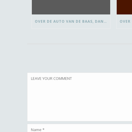
OVER DE AUTO VAN DE BAAS, DANSEN MET ‘VROUWEN VAN’ EN BEDANK-BLOMMEN