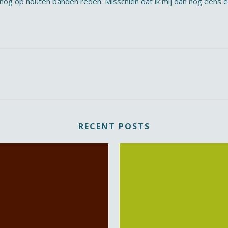
nog op houten banden reden. Misschien dat ik mij dan nog eens 
RECENT POSTS