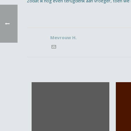
Zodat ik nog even terugdenk aan vroeger, toen we 
Mevrouw H.