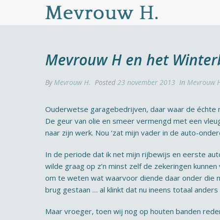
Mevrouw H en het Winte
By
Mevrouw H.
Posted
23 november 2013
In
Mevrouw H
Ouderwetse garagebedrijven, daar waar de échte m
De geur van olie en smeer vermengd met een vleugj
naar zijn werk. Nou ‘zat mijn vader in de auto-ond
In de periode dat ik net mijn rijbewijs en eerste a
wilde graag op z’n minst zelf de zekeringen kunnen 
om te weten wat waarvoor diende daar onder die mot
brug gestaan … al klinkt dat nu ineens totaal anders 
Maar vroeger, toen wij nog op houten banden reden