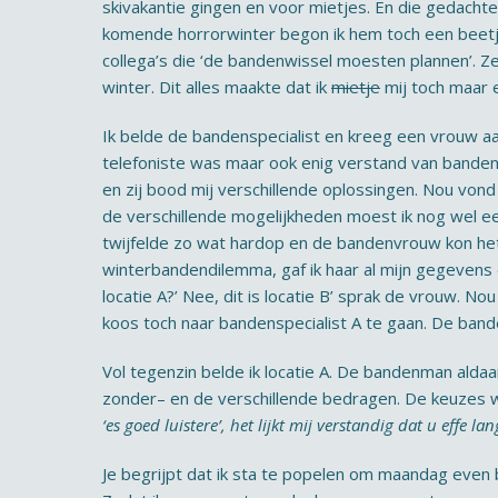
skivakantie gingen en voor mietjes. En die gedachte
komende horrorwinter begon ik hem toch een beetje 
collega’s die ‘de bandenwissel moesten plannen’. Z
winter. Dit alles maakte dat ik
mietje
mij toch maar 
Ik belde de bandenspecialist en kreeg een vrouw aan
telefoniste was maar ook enig verstand van banden 
en zij bood mij verschillende oplossingen. Nou vond
de verschillende mogelijkheden moest ik nog wel een
twijfelde zo wat hardop en de bandenvrouw kon het 
winterbandendilemma, gaf ik haar al mijn gegevens do
locatie A?’ Nee, dit is locatie B’ sprak de vrouw. 
koos toch naar bandenspecialist A te gaan. De ban
Vol tegenzin belde ik locatie A. De bandenman aldaa
zonder– en de verschillende bedragen. De keuzes w
‘es goed luistere’, het lijkt mij verstandig dat u effe
Je begrijpt dat ik sta te popelen om maandag even bi