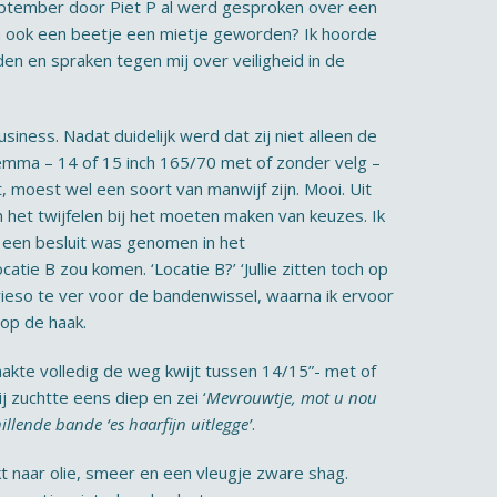
 september door Piet P al werd gesproken over een
ch ook een beetje een mietje geworden? Ik hoorde
en en spraken tegen mij over veiligheid in de
iness. Nadat duidelijk werd dat zij niet alleen de
lemma – 14 of 15 inch 165/70 met of zonder velg –
, moest wel een soort van manwijf zijn. Mooi. Uit
n het twijfelen bij het moeten maken van keuzes. Ik
r een besluit was genomen in het
tie B zou komen. ‘Locatie B?’ ‘Jullie zitten toch op
owieso te ver voor de bandenwissel, waarna ik ervoor
op de haak.
aakte volledig de weg kwijt tussen 14/15”- met of
 zuchtte eens diep en zei ‘
Mevrouwtje, mot u nou
illende bande ‘es haarfijn uitlegge’
.
ikt naar olie, smeer en een vleugje zware shag.