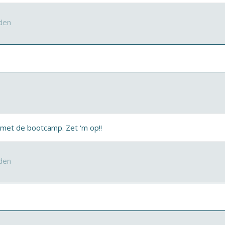
den
s met de bootcamp. Zet ‘m op!!
den