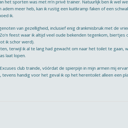
 aan het sporten was met m’n privé trainer. Natuurlijk ben ik wel 
een adem meer heb, kan ik rustig een kuitkramp faken of een schwa
oed ik.
noten van gezelligheid, inclusief enig drankmisbruik met de vr
Zo’n feest waar ik altijd veel oude bekenden tegenkom, biertjes 
ot ik schor werd).
ten, terwijl ik al te lang had gewacht om naar het toilet te gaan, w
s laat lopen.
 Excuses club trainde, vóórdat de spierpijn in mijn armen mij erv
 tevens handig voor het geval ik op het herentoilet alleen een pl