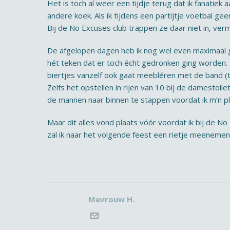
Het is toch al weer een tijdje terug dat ik fanatiek
andere koek. Als ik tijdens een partijtje voetbal g
Bij de No Excuses club trappen ze daar niet in, verm
De afgelopen dagen heb ik nog wel even maximaal ge
hét teken dat er toch écht gedronken ging worden. 
biertjes vanzelf ook gaat meebléren met de band (t
Zelfs het opstellen in rijen van 10 bij de damestoilet
de mannen naar binnen te stappen voordat ik m’n pla
Maar dit alles vond plaats vóór voordat ik bij de No
zal ik naar het volgende feest een rietje meenemen,
Mevrouw H.