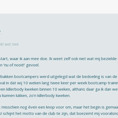
s
kt wat mee
rt, waar ik aan mee doe. Ik weet zelf ook niet wat mij bezielde
 ‘nu of nooit!’ gevoel.
uwbakken bootcampers werd uitgelegd wat de bedoeling is van d
val in dat wij 10 weken lang twee keer per week bootcamp traini
een killerbody kweken binnen 10 weken, althans daar ga ik dan weer
u kunnen lukken, zo’n killerbody kweken.
 misschien nog éven een knop voor om, maar het begin is gemaak
schijnt het motto van de club te zijn, dat boezemt mij vooralsno