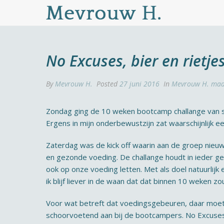
No Excuses, bier en rietje
By
Mevrouw H.
Posted
27 juni 2016
In
Mevrouw H. maa
Zondag ging de 10 weken bootcamp challange van sta
Ergens in mijn onderbewustzijn zat waarschijnlijk een
Zaterdag was de kick off waarin aan de groep nie
en gezonde voeding. De challange houdt in ieder ge
ook op onze voeding letten. Met als doel natuurlijk 
ik blijf liever in de waan dat dat binnen 10 weken zo
Voor wat betreft dat voedingsgebeuren, daar moet
schoorvoetend aan bij de bootcampers. No Excuses! 