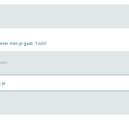
beter met je gaat. Toch?
rden
 je