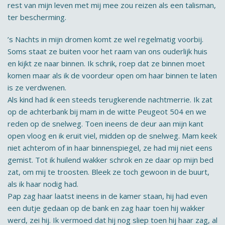
rest van mijn leven met mij mee zou reizen als een talisman,
ter bescherming.
’s Nachts in mijn dromen komt ze wel regelmatig voorbij.
Soms staat ze buiten voor het raam van ons ouderlijk huis
en kijkt ze naar binnen. Ik schrik, roep dat ze binnen moet
komen maar als ik de voordeur open om haar binnen te laten
is ze verdwenen.
Als kind had ik een steeds terugkerende nachtmerrie. Ik zat
op de achterbank bij mam in de witte Peugeot 504 en we
reden op de snelweg. Toen ineens de deur aan mijn kant
open vloog en ik eruit viel, midden op de snelweg. Mam keek
niet achterom of in haar binnenspiegel, ze had mij niet eens
gemist. Tot ik huilend wakker schrok en ze daar op mijn bed
zat, om mij te troosten. Bleek ze toch gewoon in de buurt,
als ik haar nodig had.
Pap zag haar laatst ineens in de kamer staan, hij had even
een dutje gedaan op de bank en zag haar toen hij wakker
werd, zei hij. Ik vermoed dat hij nog sliep toen hij haar zag, al