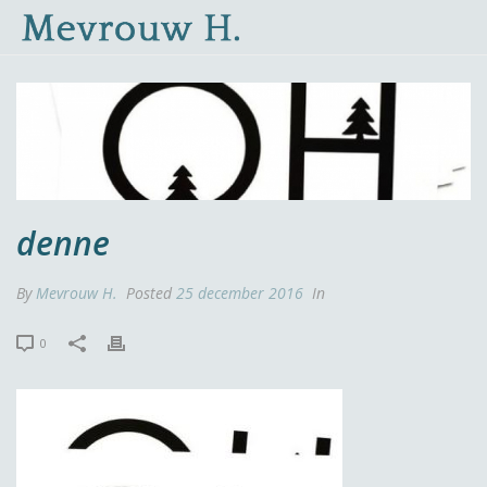
denne
By
Mevrouw H.
Posted
25 december 2016
In
0