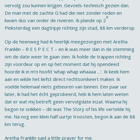
vervolg zou kunnen krijgen. Gevoels-technisch gezien dan.
De man met de zachte G had die niet zonder reden en
e
kwam dus van onder de rivieren. Ik plande op 2
Pinksterdag een dagtripje richting zijn stad, 88 km verderop.
Op de heenweg had ik heerlijk meegezongen met Aretha
Franklin – R E S P E C T – en ik was meer dan in de stemming
om de date weer te gaan zien. Ik holde de trappen richting
zijn voordeur op en op het moment dat hij opendeed
hoorde ik in m’n hoofd ‘whap whap whaaaa …’. Ik keek hem
aan en wilde het liefst direct rechtsomkeert maken. Ik
voelde helemaal niets gebeuren van binnen. Een paar uur
later, ik had het écht geprobeerd, heb ik hem laten weten
dat er wat mij betreft geen vervolgdate inzat. Waarna hij
begon te snikken – dit was The Story of his life vertelde hij
me. Na nog een klein half uurtje troosten, begon ik aan de 88
km terug.
Aretha Franklin said a little prayer for me.