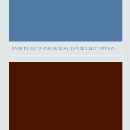
OVER DE AUTO VAN DE BAAS, DANSEN MET ‘VROUWEN VAN’ EN BEDANK-BLOMMEN