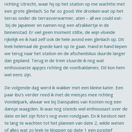
richting Utrecht, waar hij op het station op me wachtte met
een grote glimlach. So far so good. We dronken wat op het
terras onder de terrasverwarmer, aten – all we could eat-
bij de Japanner en namen nog een afzakkertje in de
binnenstad. Er viel geen moment stilte, de wijn vloeide
rijkelijk en ik had zelf ook de hele avond een glimlach op. Dit
leek helemaal de goede kant op te gaan. Hand in hand liepen
we terug naar het station en de afscheidskus duurde langer
dan gepland. Terug in de trein stuurde ik nog wat
enthousiaste appjes richting de voetbaldames. Dit kon hem
wel eens zijn.
De volgende dag werd ik wakker met een kleine kater. Een
paar ibu’s verder reed ik met de meisjes mee richting
Vondelpark, alwaar we bij Danspaleis van Kooten nog een
dansje waagden. Ik was nog steeds wel enthousiast over de
date en liet zijn foto’s nog even rondgaan. En ik besloot niet
te lang te wachten tot het plannen van date 2, wilde weten
of alles wat zo leek te kloppen op date 1 een positief