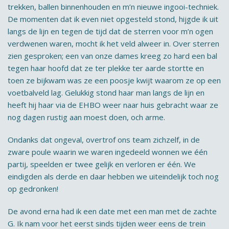
trekken, ballen binnenhouden en m’n nieuwe ingooi-techniek.
De momenten dat ik even niet opgesteld stond, hijgde ik uit
langs de lijn en tegen de tijd dat de sterren voor m’n ogen
verdwenen waren, mocht ik het veld alweer in. Over sterren
zien gesproken; een van onze dames kreeg zo hard een bal
tegen haar hoofd dat ze ter plekke ter aarde stortte en
toen ze bijkwam was ze een poosje kwijt waarom ze op een
voetbalveld lag. Gelukkig stond haar man langs de lijn en
heeft hij haar via de EHBO weer naar huis gebracht waar ze
nog dagen rustig aan moest doen, och arme.
Ondanks dat ongeval, overtrof ons team zichzelf, in de
zware poule waarin we waren ingedeeld wonnen we één
partij, speelden er twee gelijk en verloren er één. We
eindigden als derde en daar hebben we uiteindelijk toch nog
op gedronken!
De avond erna had ik een date met een man met de zachte
G. Ik nam voor het eerst sinds tijden weer eens de trein