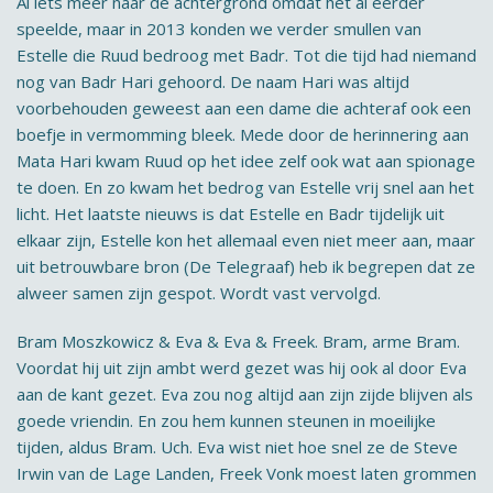
Al iets meer naar de achtergrond omdat het al eerder
speelde, maar in 2013 konden we verder smullen van
Estelle die Ruud bedroog met Badr. Tot die tijd had niemand
nog van Badr Hari gehoord. De naam Hari was altijd
voorbehouden geweest aan een dame die achteraf ook een
boefje in vermomming bleek. Mede door de herinnering aan
Mata Hari kwam Ruud op het idee zelf ook wat aan spionage
te doen. En zo kwam het bedrog van Estelle vrij snel aan het
licht. Het laatste nieuws is dat Estelle en Badr tijdelijk uit
elkaar zijn, Estelle kon het allemaal even niet meer aan, maar
uit betrouwbare bron (De Telegraaf) heb ik begrepen dat ze
alweer samen zijn gespot. Wordt vast vervolgd.
Bram Moszkowicz & Eva & Eva & Freek. Bram, arme Bram.
Voordat hij uit zijn ambt werd gezet was hij ook al door Eva
aan de kant gezet. Eva zou nog altijd aan zijn zijde blijven als
goede vriendin. En zou hem kunnen steunen in moeilijke
tijden, aldus Bram. Uch. Eva wist niet hoe snel ze de Steve
Irwin van de Lage Landen, Freek Vonk moest laten grommen