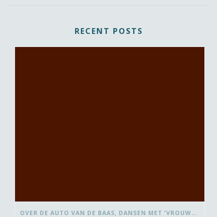
RECENT POSTS
OVER DE AUTO VAN DE BAAS, DANSEN MET ‘VROUWEN VAN’ EN BEDANK-BLOMMEN