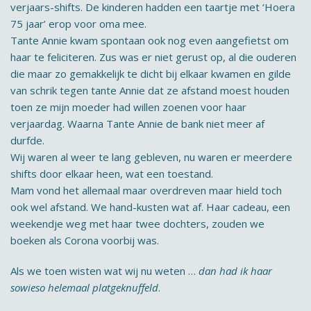
verjaars-shifts. De kinderen hadden een taartje met ‘Hoera
75 jaar’ erop voor oma mee.
Tante Annie kwam spontaan ook nog even aangefietst om
haar te feliciteren. Zus was er niet gerust op, al die ouderen
die maar zo gemakkelijk te dicht bij elkaar kwamen en gilde
van schrik tegen tante Annie dat ze afstand moest houden
toen ze mijn moeder had willen zoenen voor haar
verjaardag. Waarna Tante Annie de bank niet meer af
durfde.
Wij waren al weer te lang gebleven, nu waren er meerdere
shifts door elkaar heen, wat een toestand.
Mam vond het allemaal maar overdreven maar hield toch
ook wel afstand. We hand-kusten wat af. Haar cadeau, een
weekendje weg met haar twee dochters, zouden we
boeken als Corona voorbij was.
Als we toen wisten wat wij nu weten …
dan had ik haar
sowieso helemaal platgeknuffeld
.