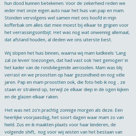
hun dood kunnen betekenen. Voor de zekerheid reden we
ieder met onze eigen auto naar het huis van pap en mam.
Stonden vervolgens wel samen met ons hoofd in mijn
kofferbak om alles dat mee moest bij elkaar te grijpen voor
het verrassingsontbijt. Het was nog wat onwennig allemaal,
dat afstand houden, al deden we ons uiterste best.
Wij slopen het huis binnen, waarna wij mam luidkeels ‘Lang
zal ze leven’ toezongen, dat had vast ook ‘niet gemogen’ in
het kader van de rondvliegende aerosolen. Mam was blij
verrast en we proostten op haar gezondheid en nog véle
jaren. Pap en mam proostten ook, die foto heb ik nog .. ze
staan er stralend op, terwijl ze elkaar diep in de ogen kijken
en de glazen elkaar raken.
Het was net zo’n prachtig zonnige morgen als deze. Een
heerlijke voorjaasdag, het soort dagen waar mam zo van
hield. Zus en ik maakten plaats voor haar kinderen, de
volgende shift, nog voor wij wisten van het bestaan van