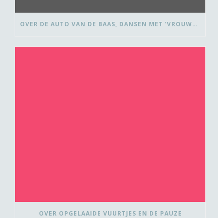
OVER DE AUTO VAN DE BAAS, DANSEN MET ‘VROUWEN VAN’ EN BEDANK-BLOMMEN
OVER OPGELAAIDE VUURTJES EN DE PAUZE