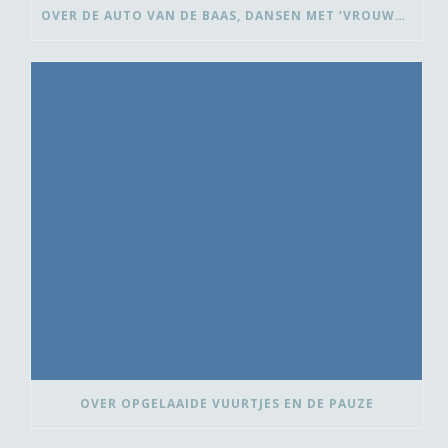
OVER DE AUTO VAN DE BAAS, DANSEN MET ‘VROUWEN VAN’ EN BEDANK-BLOMMEN
OVER OPGELAAIDE VUURTJES EN DE PAUZE