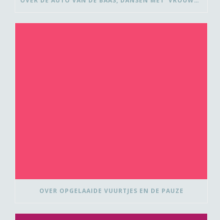
OVER DE AUTO VAN DE BAAS, DANSEN MET ‘VROUWEN VAN’ EN BEDANK-BLOMMEN
OVER OPGELAAIDE VUURTJES EN DE PAUZE