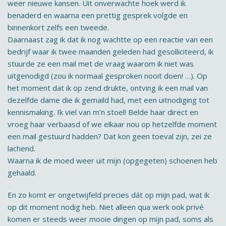
weer nieuwe kansen. Uit onverwachte hoek werd ik
benaderd en waarna een prettig gesprek volgde en
binnenkort zelfs een tweede.
Daarnaast zag ik dat ik nog wachtte op een reactie van een
bedrijf waar ik twee maanden geleden had gesolliciteerd, ik
stuurde ze een mail met de vraag waarom ik niet was
uitgenodigd (zou ik normaal gesproken nooit doen! …). Op
het moment dat ik op zend drukte, ontving ik een mail van
dezelfde dame die ik gemaild had, met een uitnodiging tot
kennismaking. Ik viel van m’n stoel! Belde haar direct en
vroeg haar verbaasd of we elkaar nou op hetzelfde moment
een mail gestuurd hadden? Dat kon geen toeval zijn, zei ze
lachend.
Waarna ik de moed weer uit mijn (opgegeten) schoenen heb
gehaald.
En zo komt er ongetwijfeld precies dát op mijn pad, wat ik
op dit moment nodig heb. Niet alleen qua werk ook privé
komen er steeds weer mooie dingen op mijn pad, soms als