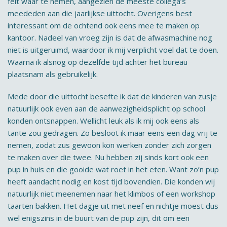
feit waar te nemen, aangezien de meeste collega’s
meededen aan die jaarlijkse uittocht. Overigens best
interessant om de ochtend ook eens mee te maken op
kantoor. Nadeel van vroeg zijn is dat de afwasmachine nog
niet is uitgeruimd, waardoor ik mij verplicht voel dat te doen.
Waarna ik alsnog op dezelfde tijd achter het bureau
plaatsnam als gebruikelijk.
Mede door die uittocht besefte ik dat de kinderen van zusje
natuurlijk ook even aan de aanwezigheidsplicht op school
konden ontsnappen. Wellicht leuk als ik mij ook eens als
tante zou gedragen. Zo besloot ik maar eens een dag vrij te
nemen, zodat zus gewoon kon werken zonder zich zorgen
te maken over die twee. Nu hebben zij sinds kort ook een
pup in huis en die gooide wat roet in het eten. Want zo’n pup
heeft aandacht nodig en kost tijd bovendien. Die konden wij
natuurlijk niet meenemen naar het klimbos of een workshop
taarten bakken. Het dagje uit met neef en nichtje moest dus
wel enigszins in de buurt van de pup zijn, dit om een