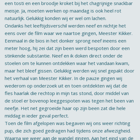
een tosti en een broodje kroket bij het chagrijnige snackbar
meisje. Ja, moeten werken op maandag is ook heel rot
natuurlijk. Gelukkig konden wij er wel om lachen.
Ondanks het leeftijdsverschil werden neef en nichtje het
eens over de film waar we naartoe gingen, Meester Kikker.
Eenmaal in de bios in het donker sprong neef ineens een
meter hoog, hij zei dat zijn been werd bespoten door een
stinkende substantie. Neef en ik doken direct onder de
stoelen om te kunnen ontdekken waar het vandaan kwam,
maar het bleef gissen. Gelukkig werden wij snel gepakt door
het verhaal van Meester Kikker. In de pauze gingen wij
wederom op onderzoek uit en toen ontdekten wij dat de
fles haarlak die rechtop in mijn tas stond, door middel van
de stoel er bovenop leeggespoten was tegen het been van
neefje. Het net gegroeide haar op zijn been zat die hele
middag in ieder geval perfect.
Toen de film afgelopen was begaven wij ons weer richting
pup, die zich goed gedragen had tijdens onze afwezigheid.
Waarna we weer aan de wandel gingen. Aan het eind van de