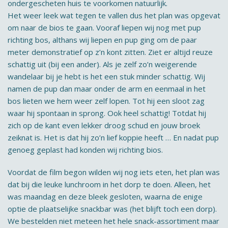
ondergescheten huis te voorkomen natuurlijk.
Het weer leek wat tegen te vallen dus het plan was opgevat
om naar de bios te gaan. Vooraf liepen wij nog met pup
richting bos, althans wij liepen en pup ging om de paar
meter demonstratief op z’n kont zitten. Ziet er altijd reuze
schattig uit (bij een ander). Als je zelf zo’n weigerende
wandelaar bij je hebt is het een stuk minder schattig. Wij
namen de pup dan maar onder de arm en eenmaal in het
bos lieten we hem weer zelf lopen. Tot hij een sloot zag
waar hij spontaan in sprong. Ook heel schattig! Totdat hij
zich op de kant even lekker droog schud en jouw broek
zeiknat is. Het is dat hij zo’n lief koppie heeft … En nadat pup
genoeg geplast had konden wij richting bios.
Voordat de film begon wilden wij nog iets eten, het plan was
dat bij die leuke lunchroom in het dorp te doen. Alleen, het
was maandag en deze bleek gesloten, waarna de enige
optie de plaatselijke snackbar was (het blijft toch een dorp).
We bestelden niet meteen het hele snack-assortiment maar