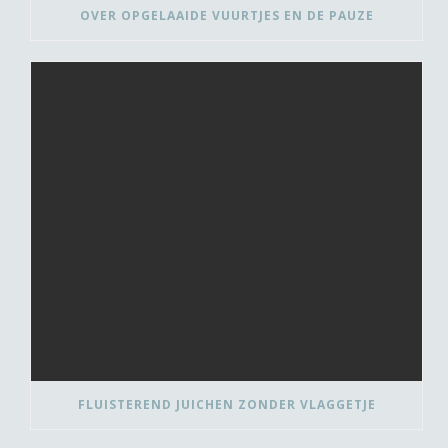
OVER OPGELAAIDE VUURTJES EN DE PAUZE
FLUISTEREND JUICHEN ZONDER VLAGGETJE