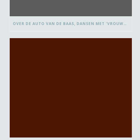
OVER DE AUTO VAN DE BAAS, DANSEN MET ‘VROUWEN VAN’ EN BEDANK-BLOMMEN