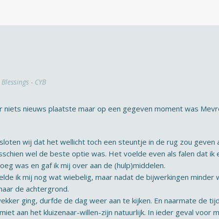
Blessings - CYB
k hier niets nieuws plaatste maar op een gegeven moment was Me
oten wij dat het wellicht toch een steuntje in de rug zou geven a
chien wel de beste optie was. Het voelde even als falen dat ik er
oeg was en gaf ik mij over aan de (hulp)middelen.
lde ik mij nog wat wiebelig, maar nadat de bijwerkingen minder w
naar de achtergrond.
ekker ging, durfde de dag weer aan te kijken. En naarmate de tijd
et aan het kluizenaar-willen-zijn natuurlijk. In ieder geval voor m