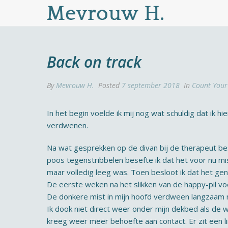
Back on track
By
Mevrouw H.
Posted
7 september 2018
In
Count Your 
In het begin voelde ik mij nog wat schuldig dat i
verdwenen.
Na wat gesprekken op de divan bij de therapeut besl
poos tegenstribbelen besefte ik dat het voor nu miss
maar volledig leeg was. Toen besloot ik dat het gen
De eerste weken na het slikken van de happy-pil voe
De donkere mist in mijn hoofd verdween langzaam 
Ik dook niet direct weer onder mijn dekbed als de w
kreeg weer meer behoefte aan contact. Er zit een limi