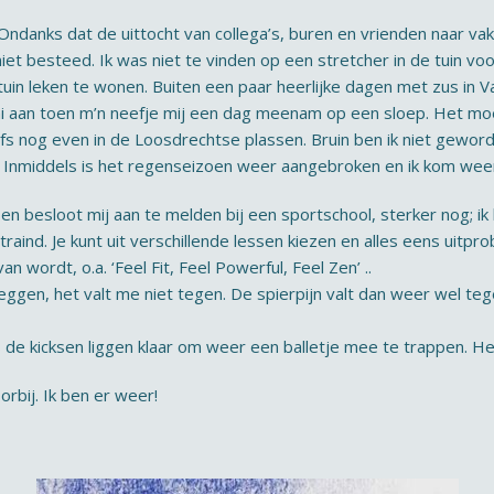
. Ondanks dat de uittocht van collega’s, buren en vrienden naar 
et besteed. Ik was niet te vinden op een stretcher in de tuin voo
 tuin leken te wonen. Buiten een paar heerlijke dagen met zus in V
kini aan toen m’n neefje mij een dag meenam op een sloep. Het mo
elfs nog even in de Loosdrechtse plassen. Bruin ben ik niet gewo
 Inmiddels is het regenseizoen weer aangebroken en ik kom weer
en besloot mij aan te melden bij een sportschool, sterker nog; ik
aind. Je kunt uit verschillende lessen kiezen en alles eens uitpr
n wordt, o.a. ‘Feel Fit, Feel Powerful, Feel Zen’ ..
eggen, het valt me niet tegen. De spierpijn valt dan weer wel teg
 de kicksen liggen klaar om weer een balletje mee te trappen. Heer
oorbij. Ik ben er weer!