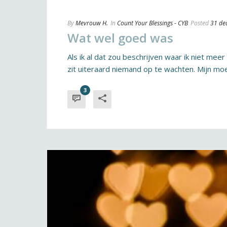
By
Mevrouw H.
In
Count Your Blessings - CYB
Posted
31 de
Wat wel goed was
Als ik al dat zou beschrijven waar ik niet me
zit uiteraard niemand op te wachten. Mijn moed
3