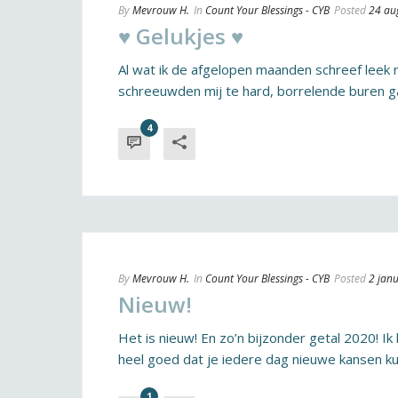
By
Mevrouw H.
In
Count Your Blessings - CYB
Posted
24 au
♥ Gelukjes ♥
Al wat ik de afgelopen maanden schreef leek 
schreeuwden mij te hard, borrelende buren gav
4
By
Mevrouw H.
In
Count Your Blessings - CYB
Posted
2 jan
Nieuw!
Het is nieuw! En zo’n bijzonder getal 2020! I
heel goed dat je iedere dag nieuwe kansen kun
1