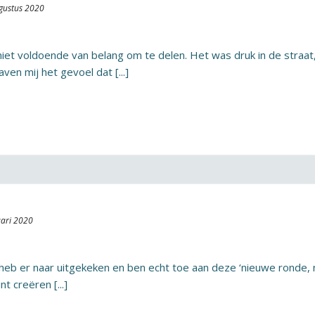
gustus 2020
niet voldoende van belang om te delen. Het was druk in de straat
en mij het gevoel dat [...]
uari 2020
k heb er naar uitgekeken en ben echt toe aan deze ‘nieuwe ronde, n
t creëren [...]