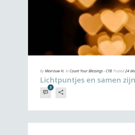
By
Mevrouw H.
In
Count Your Blessings - CYB
Posted
24 de
Lichtpuntjes en samen zijn 
3