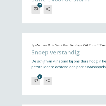
7
By
Mevrouw H.
In
Count Your Blessings - CYB
Posted
17 ma
Snoep verstandig
De schijf van vijf stond bij ons thuis hoog in 
perste iedere ochtend een paar sinaasappels ui
3