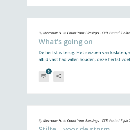
By
Mevrouw H.
In
Count Your Blessings - CYB
Posted
7 okt
What’s going on
De herfst is terug. Het seizoen van loslaten, 
altijd vast had willen houden, deze herfst voelt 
5
By
Mevrouw H.
In
Count Your Blessings - CYB
Posted
7 juli
Stilte .. voor de storm