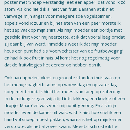
poster met ‘Snoep verstandig, eet een appel’, dat vond ik zó
stom. Als kind hield ik al niet van fruit. Bananen at ik niet
vanwege mijn angst voor meegereisde vogelspinnen,
appels vond ik zuur en bij het eten van een peer morste ik
het sap vaak op mijn shirt. Als mijn moeder een bordje met
geschild fruit voor mij neerzette, at ik dat vooral leeg omdat
zij daar blij van werd. Inmiddels weet ik dat mijn moeder
heus een punt had als ‘voorvechtster van de fruitbeweging’
en haal ik ook fruit in huis. Al komt het nog regelmatig voor
dat de fruitvliegjes het eerder op hebben dan ik.
Ook aardappelen, vlees en groente stonden thuis vaak op
het menu; spaghetti soms op woensdag en op zaterdag
soep met brood. Ik hield het meest van soep op zaterdag.
In de middag kregen wij altijd iets lekkers, een koekje of een
dropje. Maar één was voor mij nooit genoeg. En als mijn
moeder even de kamer uit was, wist ik niet hoe snel ik een
hand vol snoep moest pakken, waarna ik het op mijn kamer
verstopte, als het al zover kwam. Meestal schrokte ik het