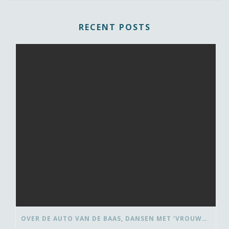
RECENT POSTS
OVER DE AUTO VAN DE BAAS, DANSEN MET ‘VROUWEN VAN’ EN BEDANK-BLOMMEN