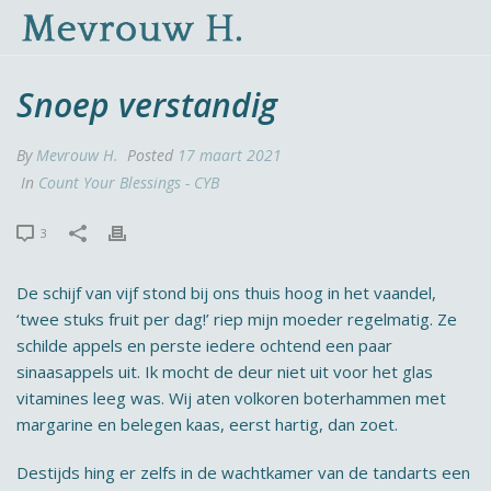
Snoep verstandig
By
Mevrouw H.
Posted
17 maart 2021
In
Count Your Blessings - CYB
3
De schijf van vijf stond bij ons thuis hoog in het vaandel,
‘twee stuks fruit per dag!’ riep mijn moeder regelmatig. Ze
schilde appels en perste iedere ochtend een paar
sinaasappels uit. Ik mocht de deur niet uit voor het glas
vitamines leeg was. Wij aten volkoren boterhammen met
margarine en belegen kaas, eerst hartig, dan zoet.
Destijds hing er zelfs in de wachtkamer van de tandarts een